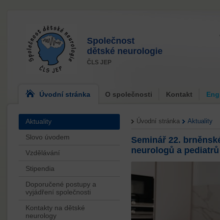
Společnost
dětské neurologie
ČLS JEP
Úvodní stránka
O společnosti
Kontakt
Eng
Aktuality
Úvodní stránka
Aktuality
Slovo úvodem
Seminář 22. brněnsk
neurologů a pediatrů
Vzdělávání
Stipendia
Doporučené postupy a
vyjádření společnosti
Kontakty na dětské
neurology