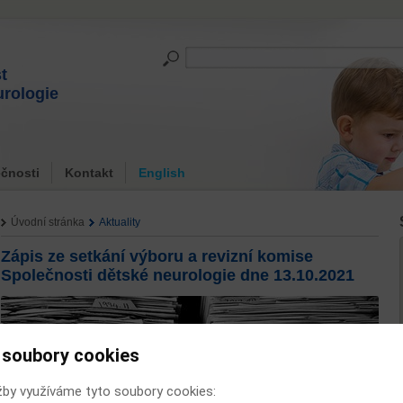
t
urologie
čnosti
Kontakt
English
Úvodní stránka
Aktuality
Zápis ze setkání výboru a revizní komise
Společnosti dětské neurologie dne 13.10.2021
 soubory cookies
žby využíváme tyto soubory cookies: