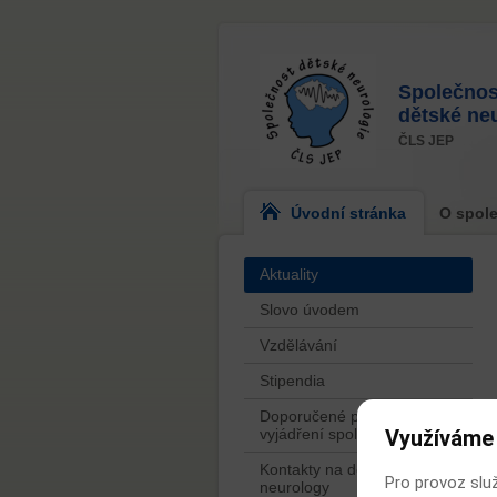
Společnos
dětské ne
ČLS JEP
Úvodní stránka
O spole
Aktuality
Slovo úvodem
Vzdělávání
Stipendia
Doporučené postupy a
Využíváme
vyjádření společnosti
Kontakty na dětské
Pro provoz slu
neurology