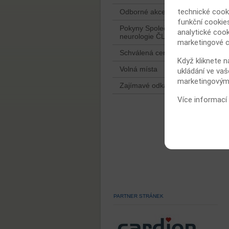
technické cook
Odborné akce
funkční cookies
Pokyny Společnosti dětské
analytické cook
neurologie ČLS JEP
marketingové c
Schválená centra
Když kliknete n
Volná místa
ukládání ve vaš
marketingovými
Zajímavé odkazy
Více informací
PARTNER STRÁNEK