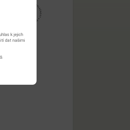
las k jejich
ití dat našimi
es
.