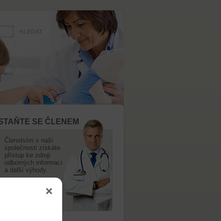
STAŇTE SE ČLENEM
Členstvím v naší
společnosti získáte
přístup ke zdroji
odborných informací
a další výhody.
PŘIHLÁŠKA
VÍCE INFORMACÍ