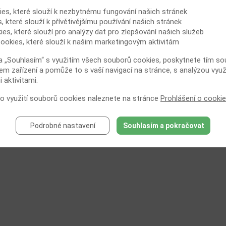
ies, které slouží k nezbytnému fungování našich stránek
, které slouží k přívětivějšímu používání našich stránek
ies, které slouží pro analýzy dat pro zlepšování našich služeb
ookies, které slouží k našim marketingovým aktivitám
a „Souhlasím“ s využitím všech souborů cookies, poskytnete tím souh
em zařízení a pomůže to s vaší navigací na stránce, s analýzou využ
Dokument ke stažení - [
PDF
]
 aktivitami.
 o využití souborů cookies naleznete na stránce
Prohlášení o cooki
Archív
Podrobné nastavení
Souhlasím a pokračovat