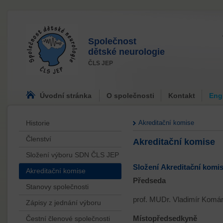
Společnost
dětské neurologie
ČLS JEP
Úvodní stránka
O společnosti
Kontakt
Eng
Historie
Akreditační komise
Členství
Akreditační komise
Složení výboru SDN ČLS JEP
Složení Akreditační komi
Akreditační komise
Předseda
Stanovy společnosti
prof. MUDr. Vladimír Komá
Zápisy z jednání výboru
Čestní členové společnosti
Místopředsedkyně