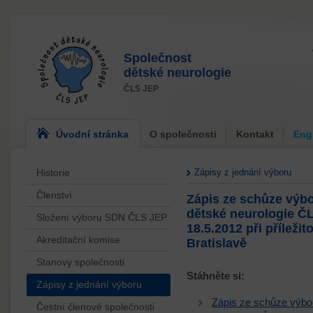
Společnost
dětské neurologie
ČLS JEP
Úvodní stránka
O společnosti
Kontakt
Eng
Historie
Zápisy z jednání výboru
Členství
Zápis ze schůze výb
dětské neurologie Č
Složení výboru SDN ČLS JEP
18.5.2012 při příleži
Akreditační komise
Bratislavě
Stanovy společnosti
Stáhněte si:
Zápisy z jednání výboru
Zápis ze schůze výbo
Čestní členové společnosti