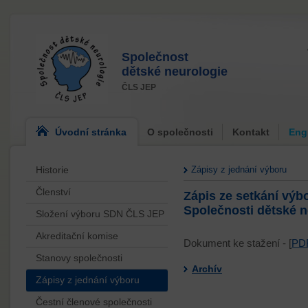
Společnost
dětské neurologie
ČLS JEP
Úvodní stránka
O společnosti
Kontakt
Eng
Historie
Zápisy z jednání výboru
Členství
Zápis ze setkání výb
Společnosti dětské n
Složení výboru SDN ČLS JEP
Akreditační komise
Dokument ke stažení - [
PD
Stanovy společnosti
Archív
Zápisy z jednání výboru
Čestní členové společnosti